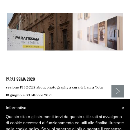
PARATISSIMA 2020
sezione PH.OCUS about photography a cura di Laura Tota
18 giugno > 03 ottobre 2021
Torino - ARTiglieria Con/temporary Art Center via Verdi 5
Informativa
×
L’ultima ora - Progetto selezionato nella sezione Please stay home
Questo sito o gli strumenti terzi da questo utilizzati si avvalgono
di cookie necessari al funzionamento ed utili alle finalità illustrate
nella cookie policy. Se vuoi saperne di più o negare il consenso