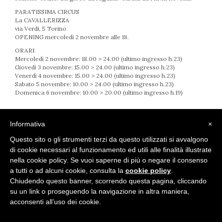
PARATISSIMA CIRCUS
La CAVALLERIZZA
via Verdi, 5 Torino
OPENING mercoledì 2 novembre alle 18.
ORARI:
Mercoledì 2 novembre: 18.00 > 24.00 (ultimo ingresso h.23)
Giovedì 3 novembre: 15.00 > 24.00 (ultimo ingresso h.23)
Venerdì 4 novembre: 15.00 > 24.00 (ultimo ingresso h.23)
Sabato 5 novembre: 10.00 > 24.00 (ultimo ingresso h.23)
Domenica 6 novembre: 10.00 > 20.00 (ultimo ingresso h.19)
Informativa
×
Questo sito o gli strumenti terzi da questo utilizzati si avvalgono
di cookie necessari al funzionamento ed utili alle finalità illustrate
nella cookie policy. Se vuoi saperne di più o negare il consenso
a tutti o ad alcuni cookie, consulta la
cookie policy
.
Chiudendo questo banner, scorrendo questa pagina, cliccando
privacy policy
-
cookie policy
-
informativa trattamento dei dati
su un link o proseguendo la navigazione in altra maniera,
acconsenti all’uso dei cookie.
Marcello Campora - CMPMCL65B08I480J - all right reserved