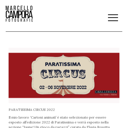
PARATISSIMA CIRCUS 2022
Il mio lavoro ‘Cartoni animati’ è stato selezionato per essere
esposto all’edizione 2022 di Paratissima e verrà esposto nella
sezione “Jəune! Un gioco da ragazzi” curata da Flavia Rovetta.