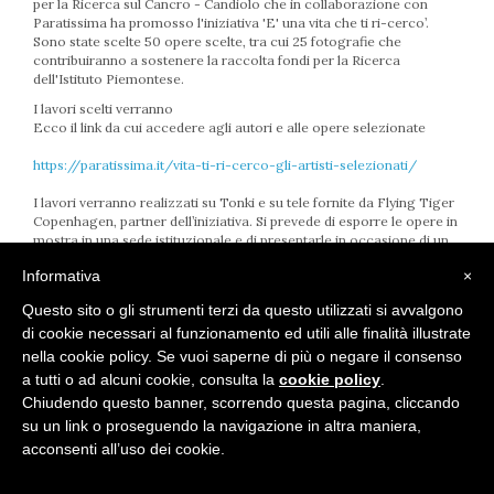
per la Ricerca sul Cancro - Candiolo che in collaborazione con
Paratissima ha promosso l'iniziativa 'E' una vita che ti ri-cerco’.
Sono state scelte 50 opere scelte, tra cui 25 fotografie che
contribuiranno a sostenere la raccolta fondi per la Ricerca
dell'Istituto Piemontese.
I lavori scelti verranno
Ecco il link da cui accedere agli autori e alle opere selezionate
https://paratissima.it/vita-ti-ri-cerco-gli-artisti-selezionati/
I lavori verranno realizzati su Tonki e su tele fornite da Flying Tiger
Copenhagen, partner dell’iniziativa. Si prevede di esporre le opere in
mostra in una sede istituzionale e di presentarle in occasione di un
evento dedicato al progetto.
Informativa
×
Questo sito o gli strumenti terzi da questo utilizzati si avvalgono
di cookie necessari al funzionamento ed utili alle finalità illustrate
nella cookie policy. Se vuoi saperne di più o negare il consenso
a tutti o ad alcuni cookie, consulta la
cookie policy
.
Chiudendo questo banner, scorrendo questa pagina, cliccando
privacy policy
-
cookie policy
-
informativa trattamento dei dati
su un link o proseguendo la navigazione in altra maniera,
acconsenti all’uso dei cookie.
Marcello Campora - CMPMCL65B08I480J - all right reserved